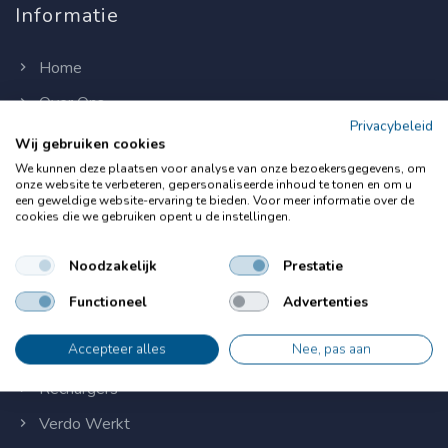
Informatie
Home
Over Ons
Privacybeleid
Werken bij
Wij gebruiken cookies
We kunnen deze plaatsen voor analyse van onze bezoekersgegevens, om
Contact
onze website te verbeteren, gepersonaliseerde inhoud te tonen en om u
een geweldige website-ervaring te bieden. Voor meer informatie over de
cookies die we gebruiken opent u de instellingen.
Onze bedrijven
Noodzakelijk
Prestatie
Donselaar Tenten
Functioneel
Advertenties
Donselaar Structures
Accepteer alles
Nee, pas aan
Outstanding
Rechargers
Verdo Werkt